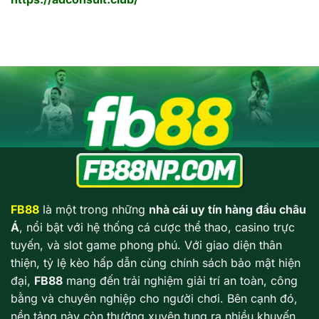
FB88
là một trong những
nhà cái uy tín hàng đầu châu
Á
, nổi bật với hệ thống cá cược thể thao, casino trực
tuyến, và slot game phong phú. Với giao diện thân
thiện, tỷ lệ kèo hấp dẫn cùng chính sách bảo mật hiện
đại,
FB88
mang đến trải nghiệm giải trí an toàn, công
bằng và chuyên nghiệp cho người chơi. Bên cạnh đó,
nền tảng này còn thường xuyên tung ra nhiều khuyến