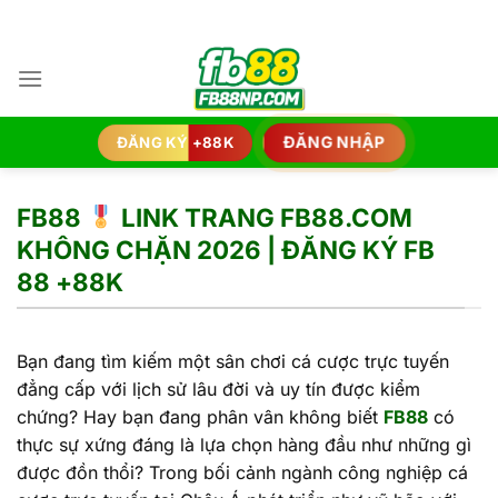
Bỏ
ADD ANYTHING HERE OR JUST REMOVE IT...
qua
nội
dung
ĐĂNG NHẬP
ĐĂNG KÝ +88K
FB88
LINK TRANG FB88.COM
KHÔNG CHẶN 2026 | ĐĂNG KÝ FB
88 +88K
Bạn đang tìm kiếm một sân chơi cá cược trực tuyến
đẳng cấp với lịch sử lâu đời và uy tín được kiểm
chứng? Hay bạn đang phân vân không biết
FB88
có
thực sự xứng đáng là lựa chọn hàng đầu như những gì
được đồn thổi? Trong bối cảnh ngành công nghiệp cá