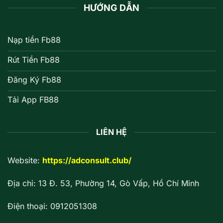
HƯỚNG DẪN
Nạp tiền Fb88
Rút Tiền Fb88
Đăng Ký Fb88
Tải App FB88
LIÊN HỆ
Website:
https://adconsult.club/
Địa chỉ: 13 Đ. 53, Phường 14, Gò Vấp, Hồ Chí Minh
Điện thoại: 0912051308