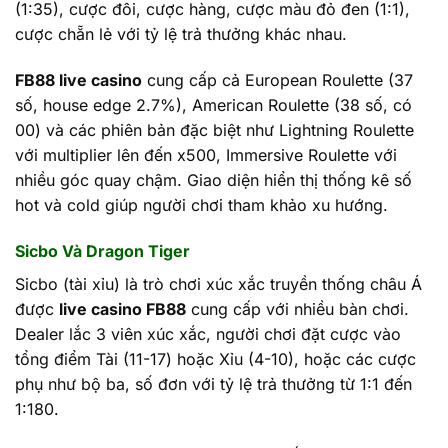
(1:35), cược đôi, cược hàng, cược màu đỏ đen (1:1),
cược chẵn lẻ với tỷ lệ trả thưởng khác nhau.
FB88 live casino
cung cấp cả European Roulette (37
số, house edge 2.7%), American Roulette (38 số, có
00) và các phiên bản đặc biệt như Lightning Roulette
với multiplier lên đến x500, Immersive Roulette với
nhiều góc quay chậm. Giao diện hiển thị thống kê số
hot và cold giúp người chơi tham khảo xu hướng.
Sicbo Và Dragon Tiger
Sicbo (tài xỉu) là trò chơi xúc xắc truyền thống châu Á
được
live casino FB88
cung cấp với nhiều bàn chơi.
Dealer lắc 3 viên xúc xắc, người chơi đặt cược vào
tổng điểm Tài (11-17) hoặc Xỉu (4-10), hoặc các cược
phụ như bộ ba, số đơn với tỷ lệ trả thưởng từ 1:1 đến
1:180.