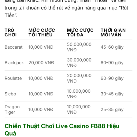
sang bàn khác. Khi muốn dừng, nhấn “Thoát” và tiền
trong tài khoản có thể rút về ngân hàng qua mục “Rút
Tiền”.
TRÒ
MỨC CƯỢC
MỨC CƯỢC
THỜI GIAN
CHƠI
TỐI THIỂU
TỐI ĐA
MỖI VÁN
50,000,000
Baccarat
10,000 VNĐ
45-60 giây
VNĐ
30,000,000
Blackjack
20,000 VNĐ
60-90 giây
VNĐ
20,000,000
Roulette
10,000 VNĐ
60-90 giây
VNĐ
10,000,000
Sicbo
10,000 VNĐ
30-45 giây
VNĐ
Dragon
10,000,000
10,000 VNĐ
25-35 giây
Tiger
VNĐ
Chiến Thuật Chơi Live Casino FB88 Hiệu
Quả