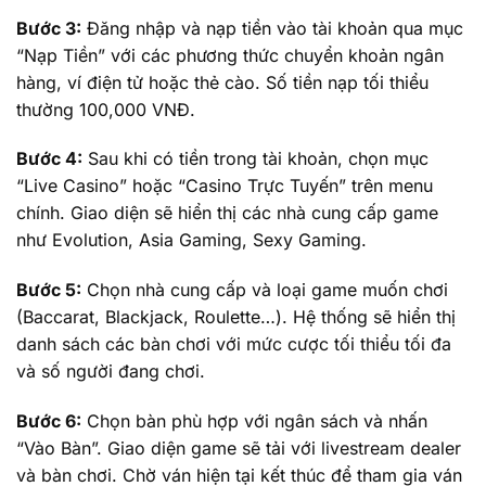
Bước 3:
Đăng nhập và nạp tiền vào tài khoản qua mục
“Nạp Tiền” với các phương thức chuyển khoản ngân
hàng, ví điện tử hoặc thẻ cào. Số tiền nạp tối thiểu
thường 100,000 VNĐ.
Bước 4:
Sau khi có tiền trong tài khoản, chọn mục
“Live Casino” hoặc “Casino Trực Tuyến” trên menu
chính. Giao diện sẽ hiển thị các nhà cung cấp game
như Evolution, Asia Gaming, Sexy Gaming.
Bước 5:
Chọn nhà cung cấp và loại game muốn chơi
(Baccarat, Blackjack, Roulette…). Hệ thống sẽ hiển thị
danh sách các bàn chơi với mức cược tối thiểu tối đa
và số người đang chơi.
Bước 6:
Chọn bàn phù hợp với ngân sách và nhấn
“Vào Bàn”. Giao diện game sẽ tải với livestream dealer
và bàn chơi. Chờ ván hiện tại kết thúc để tham gia ván