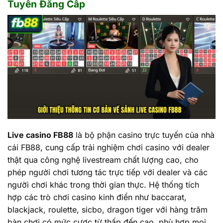
Tuyến Đẳng Cấp
Live casino FB88
là bộ phận casino trực tuyến của nhà
cái FB88, cung cấp trải nghiệm chơi casino với dealer
thật qua công nghệ livestream chất lượng cao, cho
phép người chơi tương tác trực tiếp với dealer và các
người chơi khác trong thời gian thực. Hệ thống tích
hợp các trò chơi casino kinh điển như baccarat,
blackjack, roulette, sicbo, dragon tiger với hàng trăm
bàn chơi có mức cược từ thấp đến cao, phù hợp mọi