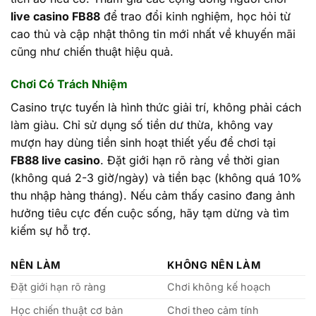
live casino FB88
để trao đổi kinh nghiệm, học hỏi từ
cao thủ và cập nhật thông tin mới nhất về khuyến mãi
cũng như chiến thuật hiệu quả.
Chơi Có Trách Nhiệm
Casino trực tuyến là hình thức giải trí, không phải cách
làm giàu. Chỉ sử dụng số tiền dư thừa, không vay
mượn hay dùng tiền sinh hoạt thiết yếu để chơi tại
FB88 live casino
. Đặt giới hạn rõ ràng về thời gian
(không quá 2-3 giờ/ngày) và tiền bạc (không quá 10%
thu nhập hàng tháng). Nếu cảm thấy casino đang ảnh
hưởng tiêu cực đến cuộc sống, hãy tạm dừng và tìm
kiếm sự hỗ trợ.
NÊN LÀM
KHÔNG NÊN LÀM
Đặt giới hạn rõ ràng
Chơi không kế hoạch
Học chiến thuật cơ bản
Chơi theo cảm tính