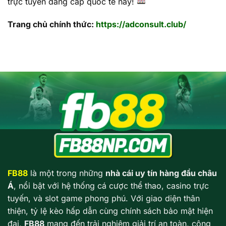
trực tuyến đẳng cấp quốc tế này!
Trang chủ chính thức:
https://adconsult.club/
FB88
là một trong những
nhà cái uy tín hàng đầu châu
Á
, nổi bật với hệ thống cá cược thể thao, casino trực
tuyến, và slot game phong phú. Với giao diện thân
thiện, tỷ lệ kèo hấp dẫn cùng chính sách bảo mật hiện
đại,
FB88
mang đến trải nghiệm giải trí an toàn, công