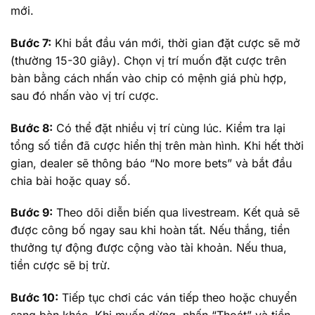
mới.
Bước 7:
Khi bắt đầu ván mới, thời gian đặt cược sẽ mở
(thường 15-30 giây). Chọn vị trí muốn đặt cược trên
bàn bằng cách nhấn vào chip có mệnh giá phù hợp,
sau đó nhấn vào vị trí cược.
Bước 8:
Có thể đặt nhiều vị trí cùng lúc. Kiểm tra lại
tổng số tiền đã cược hiển thị trên màn hình. Khi hết thời
gian, dealer sẽ thông báo “No more bets” và bắt đầu
chia bài hoặc quay số.
Bước 9:
Theo dõi diễn biến qua livestream. Kết quả sẽ
được công bố ngay sau khi hoàn tất. Nếu thắng, tiền
thưởng tự động được cộng vào tài khoản. Nếu thua,
tiền cược sẽ bị trừ.
Bước 10:
Tiếp tục chơi các ván tiếp theo hoặc chuyển