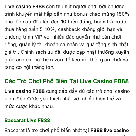
Live casino FB88
còn thu hút người chơi bởi chương
trình khuyến mãi hấp dẫn như bonus chào mừng 150%
cho lần nạp đầu lên đến 10 triệu đồng, hoàn trả cược
thua hàng tuần 5-10%, cashback không giới hạn và
chương trình VIP với nhiều đặc quyền như bàn chơi
riêng, quản lý tài khoản cá nhân và quà tặng sinh nhật
giá trị. Chính sách ưu đãi được cập nhật thường xuyên
giúp anh em có thêm vốn để kéo dài thời gian chơi và
tăng cơ hội thắng lớn.
Các Trò Chơi Phổ Biến Tại Live Casino FB88
Live casino FB88
cung cấp đầy đủ các trò chơi casino
kinh điển được yêu thích nhất với nhiều biến thể và
mức cược khác nhau.
Baccarat Live FB88
Baccarat là trò chơi phổ biến nhất tại
FB88 live casino