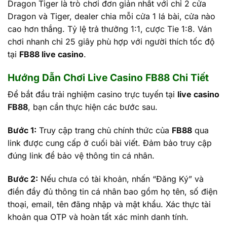
Dragon Tiger là trò chơi đơn giản nhất với chỉ 2 cửa
Dragon và Tiger, dealer chia mỗi cửa 1 lá bài, cửa nào
cao hơn thắng. Tỷ lệ trả thưởng 1:1, cược Tie 1:8. Ván
chơi nhanh chỉ 25 giây phù hợp với người thích tốc độ
tại
FB88 live casino
.
Hướng Dẫn Chơi Live Casino FB88 Chi Tiết
Để bắt đầu trải nghiệm casino trực tuyến tại
live casino
FB88
, bạn cần thực hiện các bước sau.
Bước 1:
Truy cập trang chủ chính thức của
FB88
qua
link được cung cấp ở cuối bài viết. Đảm bảo truy cập
đúng link để bảo vệ thông tin cá nhân.
Bước 2:
Nếu chưa có tài khoản, nhấn “Đăng Ký” và
điền đầy đủ thông tin cá nhân bao gồm họ tên, số điện
thoại, email, tên đăng nhập và mật khẩu. Xác thực tài
khoản qua OTP và hoàn tất xác minh danh tính.