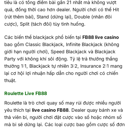
tiêu là có tổng điểm bài gần 21 nhất mà không vượt
quá, đồng thời cao hơn dealer. Người chơi có thể Hit
(rút thêm bài), Stand (dừng lại), Double (nhân đôi
cược), Split (tách đôi) tùy tình huống.
Các biến thể blackjack phổ biến tại
FB88 live casino
bao gồm Classic Blackjack, Infinite Blackjack (không
giới hạn người chơi), Speed Blackjack và Blackjack
Party với không khí sôi động. Tỷ lệ trả thưởng thắng
thường 1:1, Blackjack tự nhiên 3:2, Insurance 2:1 mang
lại cơ hội lợi nhuận hấp dẫn cho người chơi có chiến
thuật.
Roulette Live FB88
Roulette là trò chơi quay số may rủi được nhiều người
yêu thích tại
live casino FB88
. Dealer quay bánh xe và
thả viên bi, người chơi đặt cược vào số hoặc nhóm số
mà bi sẽ dừng lại. Các loại cược bao gồm cược số đơn