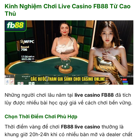
Kinh Nghiệm Chơi Live Casino FB88 Từ Cao
Thủ
Những người chơi lâu năm tại
live casino FB88
đã tích
lũy được nhiều bài học quý giá về cách chơi bền vững.
Chọn Thời Điểm Chơi Phù Hợp
Thời điểm vàng để chơi
FB88 live casino
thường là
khung giờ 20h-24h khi có nhiều bàn mở và dealer chất