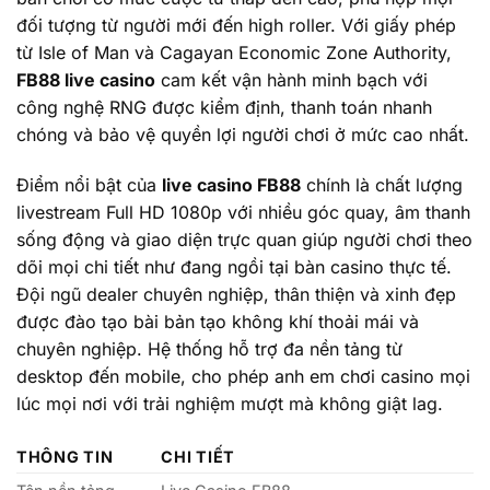
đối tượng từ người mới đến high roller. Với giấy phép
từ Isle of Man và Cagayan Economic Zone Authority,
FB88 live casino
cam kết vận hành minh bạch với
công nghệ RNG được kiểm định, thanh toán nhanh
chóng và bảo vệ quyền lợi người chơi ở mức cao nhất.
Điểm nổi bật của
live casino FB88
chính là chất lượng
livestream Full HD 1080p với nhiều góc quay, âm thanh
sống động và giao diện trực quan giúp người chơi theo
dõi mọi chi tiết như đang ngồi tại bàn casino thực tế.
Đội ngũ dealer chuyên nghiệp, thân thiện và xinh đẹp
được đào tạo bài bản tạo không khí thoải mái và
chuyên nghiệp. Hệ thống hỗ trợ đa nền tảng từ
desktop đến mobile, cho phép anh em chơi casino mọi
lúc mọi nơi với trải nghiệm mượt mà không giật lag.
THÔNG TIN
CHI TIẾT