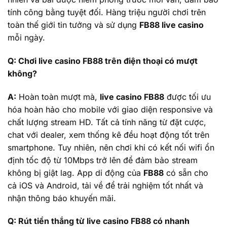
tính công bằng tuyệt đối. Hàng triệu người chơi trên
toàn thế giới tin tưởng và sử dụng
FB88 live casino
mỗi ngày.
Q: Chơi live casino FB88 trên điện thoại có mượt
không?
A:
Hoàn toàn mượt mà,
live casino FB88
được tối ưu
hóa hoàn hảo cho mobile với giao diện responsive và
chất lượng stream HD. Tất cả tính năng từ đặt cược,
chat với dealer, xem thống kê đều hoạt động tốt trên
smartphone. Tuy nhiên, nên chơi khi có kết nối wifi ổn
định tốc độ từ 10Mbps trở lên để đảm bảo stream
không bị giật lag. App di động của
FB88
có sẵn cho
cả iOS và Android, tải về để trải nghiệm tốt nhất và
nhận thông báo khuyến mãi.
Q: Rút tiền thắng từ live casino FB88 có nhanh