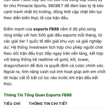
tín như Pinnacle Sports, SBOBET để đảm bảo tỷ lệ kèo
cạnh tranh nhất thị trường, đồng thời cập nhật liên tục
theo diễn biến thực tế của trận đấu.
Điểm mạnh của
esports FB88
nằm ở độ phủ sóng
rộng khắp với hơn 500 giải đấu esports mỗi tháng, từ
các giải tier 1 quốc tế đến giải khu vực và giải nghiệp
dư. Hệ thống livestream tích hợp cho phép người chơi
theo dõi trận đấu trực tiếp ngay trên nền tảng, kết hợp
với bảng thống kê realtime về gold, kill, tower,
dragon/baron để đưa ra quyết định cá cược chính xác.
Ngoài ra, tính năng cash out linh hoạt giúp anh em chốt
lời hoặc cắt lỗ bất cứ lúc nào trước khi trận đấu kết
thúc.
Thông Tin Tổng Quan Esports FB88
TIÊU CHÍ
THÔNG TIN CHI TIẾT