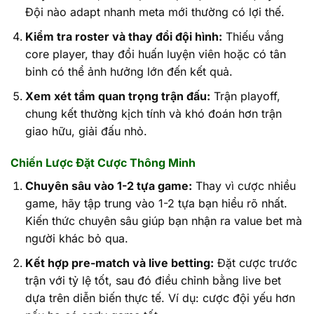
Đội nào adapt nhanh meta mới thường có lợi thế.
Kiểm tra roster và thay đổi đội hình:
Thiếu vắng
core player, thay đổi huấn luyện viên hoặc có tân
binh có thể ảnh hưởng lớn đến kết quả.
Xem xét tầm quan trọng trận đấu:
Trận playoff,
chung kết thường kịch tính và khó đoán hơn trận
giao hữu, giải đấu nhỏ.
Chiến Lược Đặt Cược Thông Minh
Chuyên sâu vào 1-2 tựa game:
Thay vì cược nhiều
game, hãy tập trung vào 1-2 tựa bạn hiểu rõ nhất.
Kiến thức chuyên sâu giúp bạn nhận ra value bet mà
người khác bỏ qua.
Kết hợp pre-match và live betting:
Đặt cược trước
trận với tỷ lệ tốt, sau đó điều chỉnh bằng live bet
dựa trên diễn biến thực tế. Ví dụ: cược đội yếu hơn