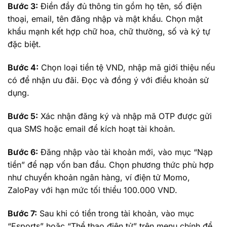
Bước 3:
Điền đầy đủ thông tin gồm họ tên, số điện
thoại, email, tên đăng nhập và mật khẩu. Chọn mật
khẩu mạnh kết hợp chữ hoa, chữ thường, số và ký tự
đặc biệt.
Bước 4:
Chọn loại tiền tệ VND, nhập mã giới thiệu nếu
có để nhận ưu đãi. Đọc và đồng ý với điều khoản sử
dụng.
Bước 5:
Xác nhận đăng ký và nhập mã OTP được gửi
qua SMS hoặc email để kích hoạt tài khoản.
Bước 6:
Đăng nhập vào tài khoản mới, vào mục “Nạp
tiền” để nạp vốn ban đầu. Chọn phương thức phù hợp
như chuyển khoản ngân hàng, ví điện tử Momo,
ZaloPay với hạn mức tối thiểu 100.000 VND.
Bước 7:
Sau khi có tiền trong tài khoản, vào mục
“Esports” hoặc “Thể thao điện tử” trên menu chính để