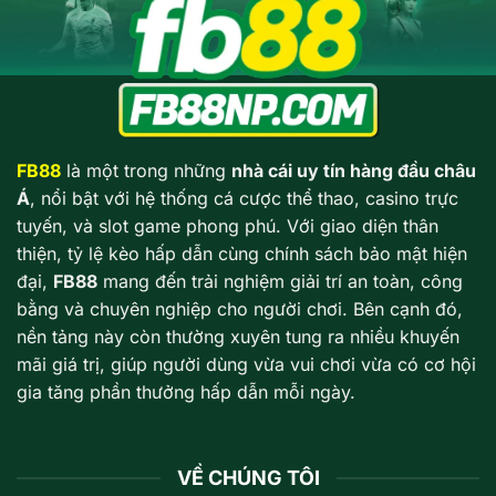
FB88
là một trong những
nhà cái uy tín hàng đầu châu
Á
, nổi bật với hệ thống cá cược thể thao, casino trực
tuyến, và slot game phong phú. Với giao diện thân
thiện, tỷ lệ kèo hấp dẫn cùng chính sách bảo mật hiện
đại,
FB88
mang đến trải nghiệm giải trí an toàn, công
bằng và chuyên nghiệp cho người chơi. Bên cạnh đó,
nền tảng này còn thường xuyên tung ra nhiều khuyến
mãi giá trị, giúp người dùng vừa vui chơi vừa có cơ hội
gia tăng phần thưởng hấp dẫn mỗi ngày.
VỀ CHÚNG TÔI