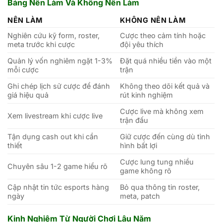
Bảng Nên Làm Và Không Nên Làm
NÊN LÀM
KHÔNG NÊN LÀM
Nghiên cứu kỹ form, roster,
Cược theo cảm tính hoặc
meta trước khi cược
đội yêu thích
Quản lý vốn nghiêm ngặt 1-3%
Đặt quá nhiều tiền vào một
mỗi cược
trận
Ghi chép lịch sử cược để đánh
Không theo dõi kết quả và
giá hiệu quả
rút kinh nghiệm
Cược live mà không xem
Xem livestream khi cược live
trận đấu
Tận dụng cash out khi cần
Giữ cược đến cùng dù tình
thiết
hình bất lợi
Cược lung tung nhiều
Chuyên sâu 1-2 game hiểu rõ
game không rõ
Cập nhật tin tức esports hàng
Bỏ qua thông tin roster,
ngày
meta, patch
Kinh Nghiệm Từ Người Chơi Lâu Năm