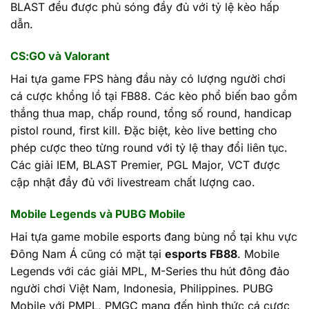
BLAST đều được phủ sóng đầy đủ với tỷ lệ kèo hấp
dẫn.
CS:GO và Valorant
Hai tựa game FPS hàng đầu này có lượng người chơi
cá cược khổng lồ tại FB88. Các kèo phổ biến bao gồm
thắng thua map, chấp round, tổng số round, handicap
pistol round, first kill. Đặc biệt, kèo live betting cho
phép cược theo từng round với tỷ lệ thay đổi liên tục.
Các giải IEM, BLAST Premier, PGL Major, VCT được
cập nhật đầy đủ với livestream chất lượng cao.
Mobile Legends và PUBG Mobile
Hai tựa game mobile esports đang bùng nổ tại khu vực
Đông Nam Á cũng có mặt tại
esports FB88
. Mobile
Legends với các giải MPL, M-Series thu hút đông đảo
người chơi Việt Nam, Indonesia, Philippines. PUBG
Mobile với PMPL, PMGC mang đến hình thức cá cược