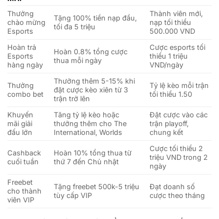
Thưởng
Thành viên mới,
Tặng 100% tiền nạp đầu,
chào mừng
nạp tối thiểu
tối đa 5 triệu
Esports
500.000 VND
Hoàn trả
Cược esports tối
Hoàn 0.8% tổng cược
Esports
thiểu 1 triệu
thua mỗi ngày
hàng ngày
VND/ngày
Thưởng thêm 5-15% khi
Thưởng
Tỷ lệ kèo mỗi trận
đặt cược kèo xiên từ 3
combo bet
tối thiểu 1.50
trận trở lên
Khuyến
Tăng tỷ lệ kèo hoặc
Đặt cược vào các
mãi giải
thưởng thêm cho The
trận playoff,
đấu lớn
International, Worlds
chung kết
Cược tối thiểu 2
Cashback
Hoàn 10% tổng thua từ
triệu VND trong 2
cuối tuần
thứ 7 đến Chủ nhật
ngày
Freebet
Tặng freebet 500k-5 triệu
Đạt doanh số
cho thành
tùy cấp VIP
cược theo tháng
viên VIP