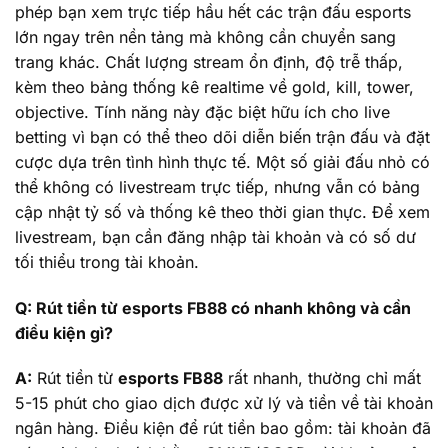
phép bạn xem trực tiếp hầu hết các trận đấu esports
lớn ngay trên nền tảng mà không cần chuyển sang
trang khác. Chất lượng stream ổn định, độ trễ thấp,
kèm theo bảng thống kê realtime về gold, kill, tower,
objective. Tính năng này đặc biệt hữu ích cho live
betting vì bạn có thể theo dõi diễn biến trận đấu và đặt
cược dựa trên tình hình thực tế. Một số giải đấu nhỏ có
thể không có livestream trực tiếp, nhưng vẫn có bảng
cập nhật tỷ số và thống kê theo thời gian thực. Để xem
livestream, bạn cần đăng nhập tài khoản và có số dư
tối thiểu trong tài khoản.
Q: Rút tiền từ esports FB88 có nhanh không và cần
điều kiện gì?
A:
Rút tiền từ
esports FB88
rất nhanh, thường chỉ mất
5-15 phút cho giao dịch được xử lý và tiền về tài khoản
ngân hàng. Điều kiện để rút tiền bao gồm: tài khoản đã