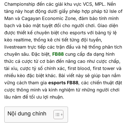
Championship đến các giải khu vực VCS, MPL. Nền
tảng này hoạt động dưới giấy phép hợp pháp từ Isle of
Man và Cagayan Economic Zone, đảm bảo tính minh
bạch và bảo mật tuyệt đối cho người chơi. Giao diện
được thiết kế chuyên biệt cho esports với bảng tỷ lệ
kèo realtime, thống kê chi tiết từng đội tuyển,
livestream trực tiếp các trận đấu và hệ thống phân tích
chuyên sâu. Đặc biệt,
FB88
cung cấp đa dạng hình
thức cá cược từ cơ bản đến nâng cao như cược chấp,
tài xỉu, cược tỷ số chính xác, first blood, first tower và
nhiều kèo đặc biệt khác. Bài viết này sẽ giúp bạn nắm
vững cách tham gia
esports FB88
, các chiến thuật đặt
cược thông minh và kinh nghiệm từ những người chơi
lâu năm để tối ưu lợi nhuận.
Nội dung chính