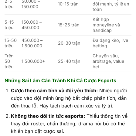
2-5
50.000 –
10-15 trận
đội mạnh, tỷ lệ an
triệu
150.000
toàn
Kết hợp
5-15
150.000 –
15-25 trận
moneyline và
triệu
450.000
handicap
15-50
450.000 –
Đa dạng kèo, live
20-30 trận
triệu
1.500.000
betting
Trên
Chuyên sâu,
50
1.500.000+
25-40 trận
arbitrage, value
triệu
bet
Những Sai Lầm Cần Tránh Khi Cá Cược Esports
Cược theo cảm tính và đội yêu thích:
Nhiều người
cược vào đội mình ủng hộ bất chấp phân tích, dẫn
đến thua lỗ. Hãy tách bạch cảm xúc và lý trí.
Không theo dõi tin tức esports:
Thiếu thông tin về
thay đổi roster, chấn thương, drama nội bộ có thể
khiến bạn đặt cược sai.