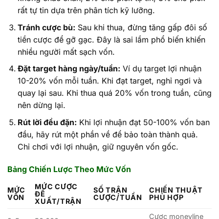
rất tự tin dựa trên phân tích kỹ lưỡng.
Tránh cược bù:
Sau khi thua, đừng tăng gấp đôi số
tiền cược để gỡ gạc. Đây là sai lầm phổ biến khiến
nhiều người mất sạch vốn.
Đặt target hàng ngày/tuần:
Ví dụ target lợi nhuận
10-20% vốn mỗi tuần. Khi đạt target, nghỉ ngơi và
quay lại sau. Khi thua quá 20% vốn trong tuần, cũng
nên dừng lại.
Rút lời đều đặn:
Khi lợi nhuận đạt 50-100% vốn ban
đầu, hãy rút một phần về để bảo toàn thành quả.
Chỉ chơi với lợi nhuận, giữ nguyên vốn gốc.
Bảng Chiến Lược Theo Mức Vốn
MỨC CƯỢC
MỨC
SỐ TRẬN
CHIẾN THUẬT
ĐỀ
VỐN
CƯỢC/TUẦN
PHÙ HỢP
XUẤT/TRẬN
Cược moneyline