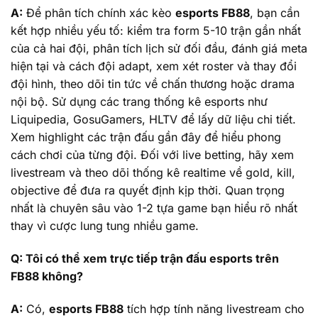
A:
Để phân tích chính xác kèo
esports FB88
, bạn cần
kết hợp nhiều yếu tố: kiểm tra form 5-10 trận gần nhất
của cả hai đội, phân tích lịch sử đối đầu, đánh giá meta
hiện tại và cách đội adapt, xem xét roster và thay đổi
đội hình, theo dõi tin tức về chấn thương hoặc drama
nội bộ. Sử dụng các trang thống kê esports như
Liquipedia, GosuGamers, HLTV để lấy dữ liệu chi tiết.
Xem highlight các trận đấu gần đây để hiểu phong
cách chơi của từng đội. Đối với live betting, hãy xem
livestream và theo dõi thống kê realtime về gold, kill,
objective để đưa ra quyết định kịp thời. Quan trọng
nhất là chuyên sâu vào 1-2 tựa game bạn hiểu rõ nhất
thay vì cược lung tung nhiều game.
Q: Tôi có thể xem trực tiếp trận đấu esports trên
FB88 không?
A:
Có,
esports FB88
tích hợp tính năng livestream cho