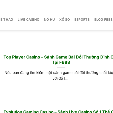
Ể THAO
LIVE CASINO
NỔ HŨ
XỔ SỐ
ESPORTS
BLOG FB88
Top Player Casino – Sảnh Game Bài Đổi Thưởng Đỉnh 
Tại FB88
Nếu bạn đang tìm kiếm một sảnh game bài đổi thưởng chất lư
với đồ [...]
Evolution Gaming Casino – Sảnh Live Casino Số 1 Thế G