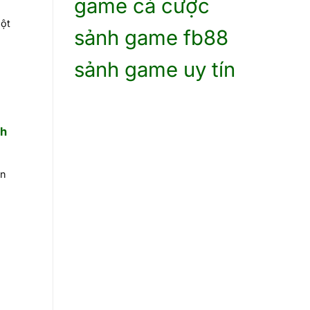
game cá cược
một
sảnh game fb88
sảnh game uy tín
nh
ân