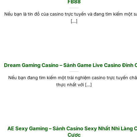
FB88
Nếu bạn là tín đồ của casino trực tuyến và đang tìm kiếm một 
[...]
Dream Gaming Casino – Sảnh Game Live Casino Đỉnh 
Nếu bạn đang tìm kiếm một trải nghiệm casino trực tuyến ch
thực nhất với [...]
AE Sexy Gaming – Sảnh Casino Sexy Nhất Nhì Làng 
Cược