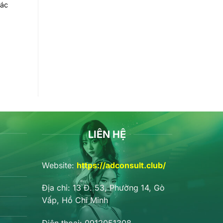
các
LIÊN HỆ
Website:
https://adconsult.club/
Địa chỉ: 13 Đ. 53, Phường 14, Gò
Vấp, Hồ Chí Minh