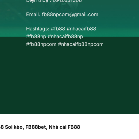
Điện thoại: 0912051308
Email: fb88npcom@gmail.com
Hashtags:
#fb88 #nhacaifb88
#fb88np #nhacaifb88np
#fb88npcom #nhacaifb88npcom
8 Soi kèo, FB88bet, Nhà cái FB88