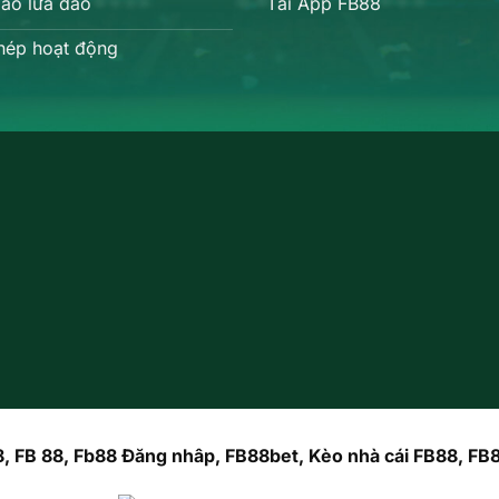
áo lừa đảo
Tải App FB88
hép hoạt động
8, FB 88, Fb88 Đăng nhâp, FB88bet, Kèo nhà cái FB88, FB8