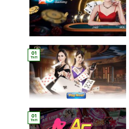
01
Th11
01
Th11