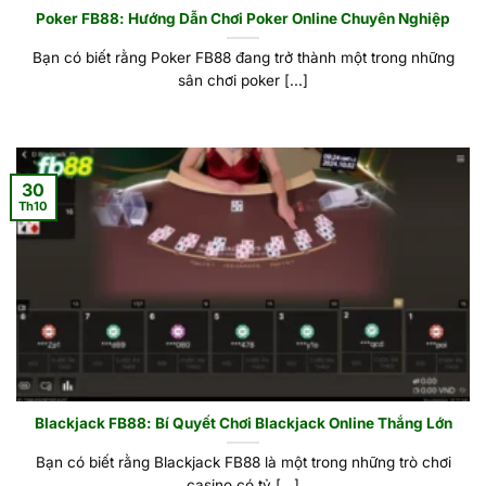
Poker FB88: Hướng Dẫn Chơi Poker Online Chuyên Nghiệp
Bạn có biết rằng Poker FB88 đang trở thành một trong những
sân chơi poker [...]
30
Th10
Blackjack FB88: Bí Quyết Chơi Blackjack Online Thắng Lớn
Bạn có biết rằng Blackjack FB88 là một trong những trò chơi
casino có tỷ [...]