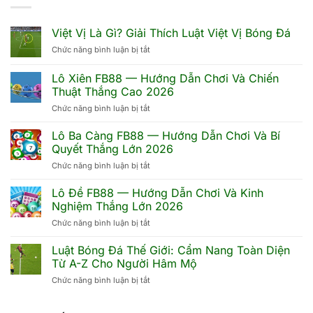
Việt Vị Là Gì? Giải Thích Luật Việt Vị Bóng Đá
ở
Chức năng bình luận bị tắt
Việt
Vị
Lô Xiên FB88 — Hướng Dẫn Chơi Và Chiến
Là
Thuật Thắng Cao 2026
Gì?
ở
Chức năng bình luận bị tắt
Giải
Lô
Thích
Xiên
Luật
Lô Ba Càng FB88 — Hướng Dẫn Chơi Và Bí
FB88
Việt
Quyết Thắng Lớn 2026
—
Vị
ở
Chức năng bình luận bị tắt
Hướng
Bóng
Lô
Dẫn
Đá
Ba
Lô Đề FB88 — Hướng Dẫn Chơi Và Kinh
Chơi
Càng
Và
Nghiệm Thắng Lớn 2026
FB88
Chiến
ở
Chức năng bình luận bị tắt
—
Thuật
Lô
Hướng
Thắng
Đề
Luật Bóng Đá Thế Giới: Cẩm Nang Toàn Diện
Dẫn
Cao
FB88
Chơi
Từ A-Z Cho Người Hâm Mộ
2026
—
Và
ở
Chức năng bình luận bị tắt
Hướng
Bí
Luật
Dẫn
Quyết
Bóng
Chơi
Thắng