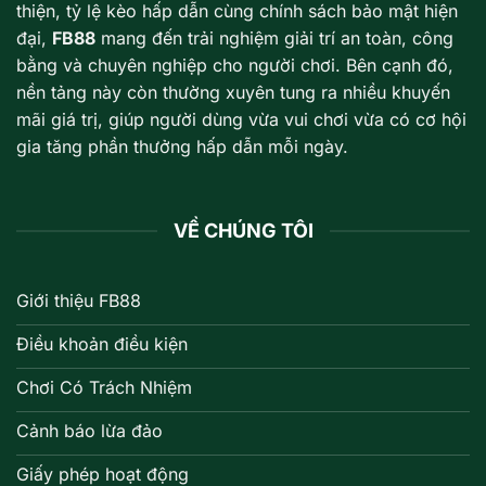
thiện, tỷ lệ kèo hấp dẫn cùng chính sách bảo mật hiện
đại,
FB88
mang đến trải nghiệm giải trí an toàn, công
bằng và chuyên nghiệp cho người chơi. Bên cạnh đó,
nền tảng này còn thường xuyên tung ra nhiều khuyến
mãi giá trị, giúp người dùng vừa vui chơi vừa có cơ hội
gia tăng phần thưởng hấp dẫn mỗi ngày.
VỀ CHÚNG TÔI
Giới thiệu FB88
Điều khoản điều kiện
Chơi Có Trách Nhiệm
Cảnh báo lừa đảo
Giấy phép hoạt động