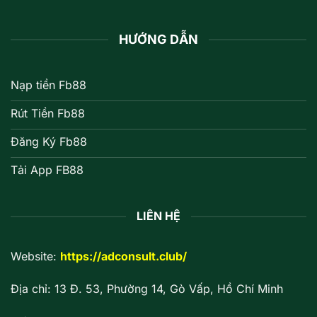
HƯỚNG DẪN
Nạp tiền Fb88
Rút Tiền Fb88
Đăng Ký Fb88
Tải App FB88
LIÊN HỆ
Website:
https://adconsult.club/
Địa chỉ: 13 Đ. 53, Phường 14, Gò Vấp, Hồ Chí Minh