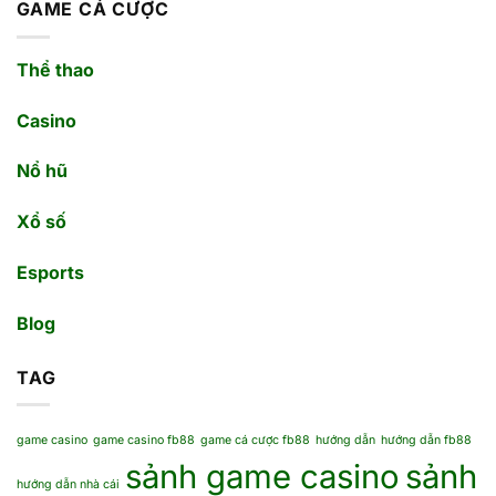
Đá
GAME CÁ CƯỢC
Và
Lớn
Thế
Kinh
2026
Giới:
Nghiệm
Cẩm
Thắng
Thể thao
Nang
Lớn
Toàn
2026
Diện
Casino
Từ
A-
Nổ hũ
Z
Cho
Người
Xổ số
Hâm
Mộ
Esports
Blog
TAG
game casino
game casino fb88
game cá cược fb88
hướng dẫn
hướng dẫn fb88
sảnh game casino
sảnh
hướng dẫn nhà cái