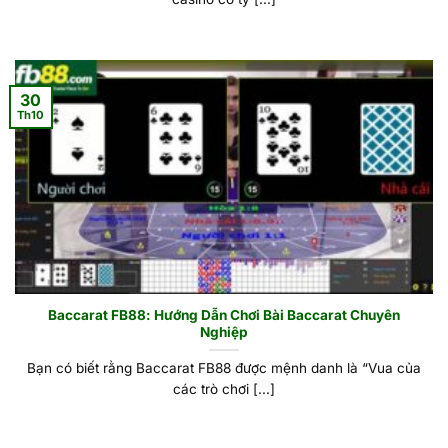
30
Th10
Baccarat FB88: Hướng Dẫn Chơi Bài Baccarat Chuyên
Nghiệp
Bạn có biết rằng Baccarat FB88 được mệnh danh là “Vua của
các trò chơi [...]