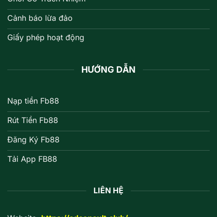
Cảnh báo lừa đảo
Giấy phép hoạt động
HƯỚNG DẪN
Nạp tiền Fb88
Rút Tiền Fb88
Đăng Ký Fb88
Tải App FB88
LIÊN HỆ