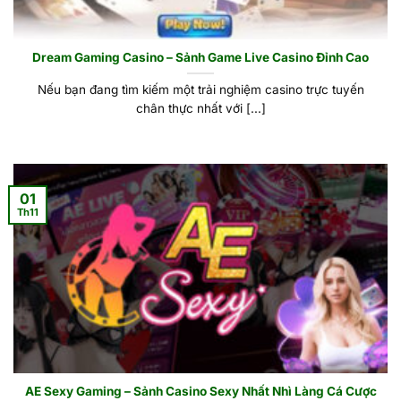
Dream Gaming Casino – Sảnh Game Live Casino Đỉnh Cao
Nếu bạn đang tìm kiếm một trải nghiệm casino trực tuyến
chân thực nhất với [...]
01
Th11
AE Sexy Gaming – Sảnh Casino Sexy Nhất Nhì Làng Cá Cược