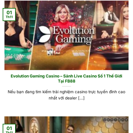
01
Th11
Evolution Gaming Casino – Sảnh Live Casino Số 1 Thế Giới
Tại FB88
Nếu bạn đang tìm kiếm trải nghiệm casino trực tuyến đỉnh cao
nhất với dealer [...]
01
Th11