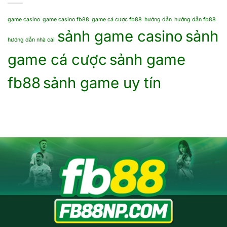
game casino
game casino fb88
game cá cược fb88
hướng dẫn
hướng dẫn fb88
sảnh game casino
sảnh
hướng dẫn nhà cái
game cá cược
sảnh game
fb88
sảnh game uy tín