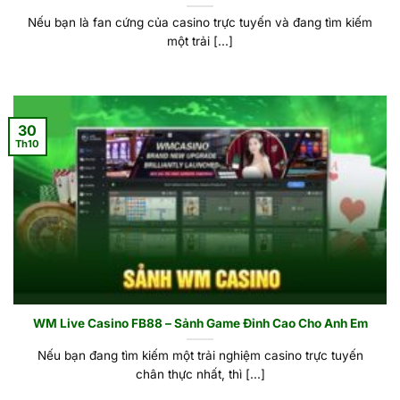
Nếu bạn là fan cứng của casino trực tuyến và đang tìm kiếm
một trải [...]
30
Th10
WM Live Casino FB88 – Sảnh Game Đỉnh Cao Cho Anh Em
Nếu bạn đang tìm kiếm một trải nghiệm casino trực tuyến
chân thực nhất, thì [...]